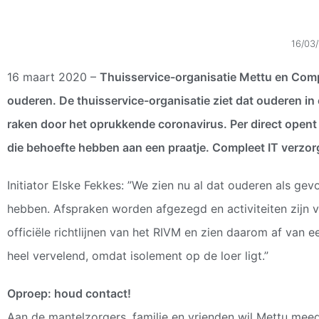
16/03
16 maart 2020 –
Thuisservice-organisatie Mettu en Compl
ouderen. De thuisservice-organisatie ziet dat ouderen i
raken door het oprukkende coronavirus. Per direct opent 
die behoefte hebben aan een praatje. Compleet IT verzorg
Initiator Elske Fekkes: ”We zien nu al dat ouderen als ge
hebben. Afspraken worden afgezegd en activiteiten zijn ve
officiële richtlijnen van het RIVM en zien daarom af van e
heel vervelend, omdat isolement op de loer ligt.”
Oproep:
houd
contact!
Aan de mantelzorgers, familie en vrienden wil Mettu mee