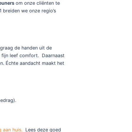
teuners
om onze cliënten te
21 breiden we onze regio’s
t graag de handen uit de
fijn leef comfort. Daarnaast
en. Échte aandacht maakt het
edrag).
g aan huis.
Lees deze goed