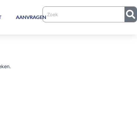
T
AANVRAGEN
eken.